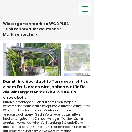
Wintergartenmarkise WGB PLUS
- Spitzenprodukt deutscher
Markisentechnik
Damit Ihre überdachte Terrasse nicht zu
einem Brutkasten wird, haben wir für Sie
die Wintergartenmarkise WGB PLUS
entwickelt.
Durch die Montage außen auf dem Dach sorgt die
Wintergartenmarkise für eine optimale Klimatisierung Ihres
Wintergartens. Auch bei der Montage auf Ihrem
Terrassendach spüren Sie die Vorteile der ausgereiften
Beschattungstechnik. Die hochwertigen Markisentücher
schützen vor schädlicher UV-Strahlung. Störende Blend-
und Bleicheffekte an Garten- und Polstermöbeln lassen sich
auf praktische und dekorative Weise vermeiden.