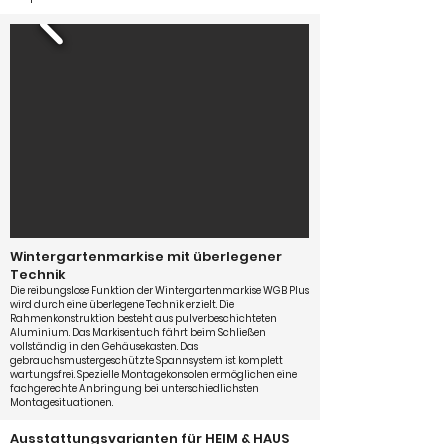
Wintergartenmarkise mit überlegener
Technik
Die reibungslose Funktion der Wintergartenmarkise WGB Plus
wird durch eine überlegene Technik erzielt. Die
Rahmenkonstruktion besteht aus pulverbeschichteten
Aluminium. Das Markisentuch fährt beim Schließen
vollständig in den Gehäusekasten. Das
gebrauchsmustergeschützte Spannsystem ist komplett
wartungsfrei. Spezielle Montagekonsolen ermöglichen eine
fachgerechte Anbringung bei unterschiedlichsten
Montagesituationen.
Ausstattungsvarianten für HEIM & HAUS