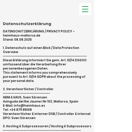
Datenschutzerklärung
DATENSCHUTZERKLÄRUNG / PRIVACY POLICY –
heimhaus-mallorca.de
Stand: 08.08.2025
1. Datenschutz auf einen Blick / Data Protection
Overview
---------------------------------------------------------
Diese Erklärung informiert Sie gem. Art. 13/14 DSGVO
umfassend über die Verarbeitung Ihrer
personenbezogenen Daten.
This statement informs you comprehensively
pursuant to Art. 13/14 GDPR about the processing of
your personal data.
2. Verantwortlicher / Controller
--------------------------------
HEIM & HAUS, Sven Sörensen
Avinguda del Rei Jaume I Nr 102, Mallorca, Spain
E-Mail: info@heimhaus.es
Tel: +34 8711 85108
Verantwortlicher & interner DSB / Controller & internal
DPO: Sven Sörensen
3. Hosting & Subprozessoren / Hosting & Subprocessors
-----------------------------------------------------