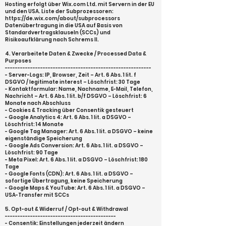
Hosting erfolgt über Wix.com Ltd. mit Servern in der EU
und den USA. Liste der Subprozessoren:
https://de.wix.com/about/subprocessors
Datenübertragung in die USA auf Basis von
Standardvertragsklauseln (SCCs) und
Risikoaufklärung nach Schrems II.
4. Verarbeitete Daten & Zwecke / Processed Data &
Purposes
----------------------------------------------------------
- Server-Logs: IP, Browser, Zeit – Art. 6 Abs. 1 lit. f
DSGVO / legitimate interest – Löschfrist: 30 Tage
- Kontaktformular: Name, Nachname, E-Mail, Telefon,
Nachricht – Art. 6 Abs. 1 lit. b/f DSGVO – Löschfrist: 6
Monate nach Abschluss
- Cookies & Tracking über Consentik gesteuert
- Google Analytics 4: Art. 6 Abs. 1 lit. a DSGVO –
Löschfrist: 14 Monate
- Google Tag Manager: Art. 6 Abs. 1 lit. a DSGVO – keine
eigenständige Speicherung
- Google Ads Conversion: Art. 6 Abs. 1 lit. a DSGVO –
Löschfrist: 90 Tage
- Meta Pixel: Art. 6 Abs. 1 lit. a DSGVO – Löschfrist: 180
Tage
- Google Fonts (CDN): Art. 6 Abs. 1 lit. a DSGVO –
sofortige Übertragung, keine Speicherung
- Google Maps & YouTube: Art. 6 Abs. 1 lit. a DSGVO –
USA-Transfer mit SCCs
5. Opt-out & Widerruf / Opt-out & Withdrawal
--------------------------------------------
- Consentik: Einstellungen jederzeit ändern