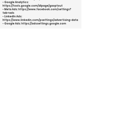
- Google Analytics:
https://tools.google.com/dlpage/gaoptout
- Meta Ads: https://www.facebook.com/settings?
tab=ads
- LinkedIn Ads:
https://www.linkedin.com/psettings/advertising-data
- Google Ads: https://adssettings.google.com
6. Betroffenenrechte / Data Subject Rights
-------------------------------------------
- Auskunft, Berichtigung, Löschung, Einschränkung,
Widerspruch, Widerruf
- Recht auf Datenübertragbarkeit
- Beschwerderecht bei der Aufsichtsbehörde
7. Internationale Übermittlung / International Transfer
--------------------------------------------------------
Übertragung in die USA mit Standardvertragsklauseln.
Hinweis: Es besteht ein Risiko des Zugriffs durch US-
Behörden ohne Rechtsbehelf.
8. Speicherdauer / Retention
----------------------------
Daten werden nach Zweckfortfall oder Ablauf
gesetzlicher Aufbewahrungsfristen gelöscht.
**Nota:** Esta declaración también está disponible en
español para cumplir con la normativa local en
España.