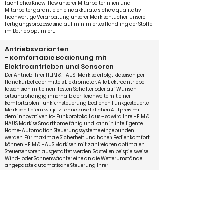
fachliches Know-How unserer Mitarbeiterinnen und
Mitarbeiter garantieren eine akkurate, sichere qualitativ
hochwertige Verarbeitung unserer Markisentücher. Unsere
Fertigungsprozesse sind auf minimiertes Handling der Stoffe
im Betrieb optimiert.
Antriebsvarianten
- komfortable Bedienung mit
Elektroantrieben und Sensoren
Der Antrieb Ihrer HEIM & HAUS-Markise erfolgt klassisch per
Handkurbel oder mittels Elektromotor. Alle Elektroantriebe
lassen sich mit einem festen Schalter oder auf Wunsch
ortsunabhängig innerhalb der Reichweite mit einer
komfortablen Funkfernsteuerung bedienen. Funkgesteuerte
Markisen liefern wir jetzt ohne zusätzlichen Aufpreis mit
dem innovativen io- Funkprotokoll aus – so wird Ihre HEIM &
HAUS Markise Smarthome fähig und kann in intelligente
Home-Automation Steuerungssysteme eingebunden
werden. Für maximale Sicherheit und hohen Bedienkomfort
können HEIM & HAUS Markisen mit zahlreichen optimalen
Steuersensoren ausgestattet werden. So stellen beispielsweise
Wind- oder Sonnenwächter eine an die Wetterumstände
angepasste automatische Steuerung Ihrer
Sonnenschutzanlage sicher.
Bei der Ausstattung Ihrer Markise mit io-Funkmotoren und
Sensoren setzt HEIM & HAUS schon seit vielen Jahren auf die
kompetente Partnerschaft mit Somfy
, dem Weltmarktführer
in der Antriebs- und Steuerungstechnik von
Sonnenschutzsystemen.
Wir beraten Sie zu den vielfältigen Varianten gerne und
finden gemeinsam die richtige Lösung für Ihre Ansprüche!