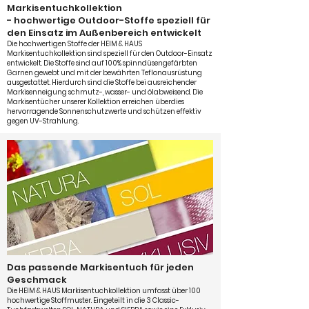
Markisentuchkollektion
- hochwertige Outdoor-Stoffe speziell für
den Einsatz im Außenbereich entwickelt
Die hochwertigen Stoffe der HEIM & HAUS
Markisentuchkollektion sind speziell für den Outdoor-Einsatz
entwickelt. Die Stoffe sind auf 100% spinndüsengefärbten
Garnen gewebt und mit der bewährten Teflonausrüstung
ausgestattet. Hierdurch sind die Stoffe bei ausreichender
Markisenneigung schmutz-, wasser- und ölabweisend. Die
Markisentücher unserer Kollektion erreichen überdies
hervorragende Sonnenschutzwerte und schützen effektiv
gegen UV-Strahlung.
Das passende Markisentuch für jeden
Geschmack
Die HEIM & HAUS Markisentuchkollektion umfasst über 100
hochwertige Stoffmuster. Eingeteilt in die 3 Classic-