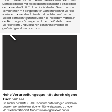
Tuchfarbwelten SOL, NATURA und SIERRA sowie eine Exklusiv-
Stoffkollektionen mit Wildseideneffekten bietet die Kollektion
den passenden Stoff für Ihren individuellen Geschmack. In
Kombination mit der gewählten Gestellfarbe Ihrer Markise
sowie dem passenden Einfassband und der gewünschten
Volant-Form konfigurieren Sie sich so Ihre Traummarkise. In
der Beratung vor Ort zeigen wir Ihnen die Vorteile unserer
Markisenstoffe und Sie suchen sich Ihren Favoriten im
großzügigen Musterbuch aus.
Hohe Verarbeitungsqualität durch eigene
Tuchnäherei
Die Tücher der HEIM & HAUS Sonnenschutzanlagen werden in
unseren Werken in einer eigenen Näherei passend zu jeder
Markise konfektioniert. Modernste Anlagen sowie hohes