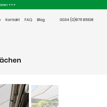
baren +++
e
Kontakt
FAQ
Blog
0034 (0)8711 85108
Flächen